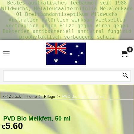
Bestes australisches Teebaumöl seit 1988
Wildwuchs, Melaleucaalternifolia Melaleukade
Öl Breitbandantiseptikum Wildwuchs
Australien natürlich wirksam vielseitig
verträglich gegen Pilze gegen Viren gegen
Bakterien antibakteriell antiviral fungizid
prophylaktisch vorbeugend schutz
0
<< Zurück
|
Home
>
Pflege
>
PVD Bio Melkfett, 50 ml
PVD Bio Melkfett, 50 ml
5.60
€