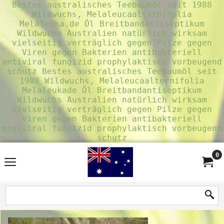
Bestes australisches Teebaumöl seit 1988
Wildwuchs, Melaleucaalternifolia
Melaleuka.de Öl Breitbandantiseptikum
Wildwuchs Australien natürlich wirksam
vielseitig verträglich gegen Pilze gegen
Viren gegen Bakterien antibakteriell
antiviral fungizid prophylaktisch vorbeugend
schutz
Bestes australisches Teebaumöl seit
1988 Wildwuchs, Melaleucaalternifolia
Melaleukade Öl Breitbandantiseptikum
Wildwuchs Australien natürlich wirksam
vielseitig verträglich gegen Pilze gegen
Viren gegen Bakterien antibakteriell
antiviral fungizid prophylaktisch vorbeugend
schutz
0